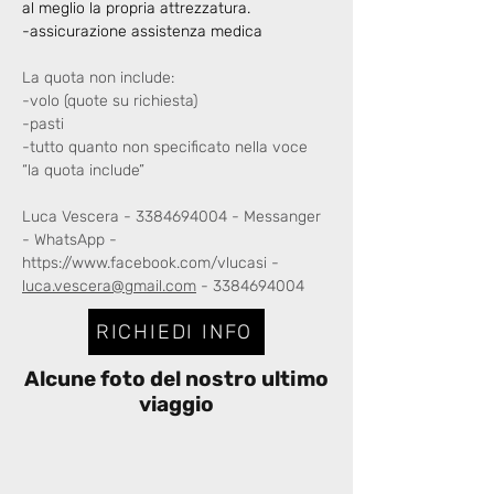
al meglio la propria attrezzatura.
-assicurazione assistenza medica 
La quota non include:
-volo (quote su richiesta)
-pasti
-tutto quanto non specificato nella voce 
“la quota include”
Luca Vescera - 3384694004 - Messanger 
- WhatsApp - 
https://www.facebook.com/vlucasi
 - 
luca.vescera@gmail.com
 - 3384694004
RICHIEDI INFO
Alcune foto del nostro ultimo
viaggio